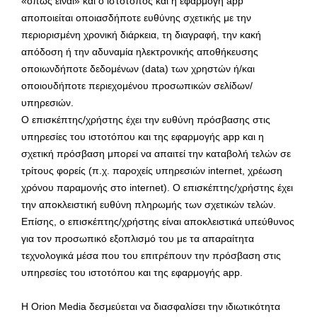
«όπως είναι» και ο ιστότοπος και η εφαρμογή app
αποποιείται οποιασδήποτε ευθύνης σχετικής με την
περιορισμένη χρονική διάρκεια, τη διαγραφή, την κακή
απόδοση ή την αδυναμία ηλεκτρονικής αποθήκευσης
οποιωνδήποτε δεδομένων (data) των χρηστών ή/και
οποιουδήποτε περιεχομένου προσωπικών σελίδων/
υπηρεσιών.
O επισκέπτης/χρήστης έχει την ευθύνη πρόσβασης στις
υπηρεσίες του ιστοτόπου και της εφαρμογής app και η
σχετική πρόσβαση μπορεί να απαιτεί την καταβολή τελών σε
τρίτους φορείς (π.χ. παροχείς υπηρεσιών internet, χρέωση
χρόνου παραμονής στο internet). Ο επισκέπτης/χρήστης έχει
την αποκλειστική ευθύνη πληρωμής των σχετικών τελών.
Επίσης, ο επισκέπτης/χρήστης είναι αποκλειστικά υπεύθυνος
για τον προσωπικό εξοπλισμό του με τα απαραίτητα
τεχνολογικά μέσα που του επιτρέπουν την πρόσβαση στις
υπηρεσίες του ιστοτόπου και της εφαρμογής app.
Η Orion Media δεσμεύεται να διασφαλίσει την ιδιωτικότητα