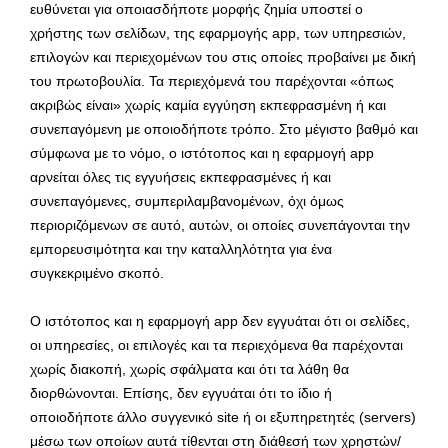
ευθύνεται για οποιασδήποτε μορφής ζημία υποστεί ο
χρήστης των σελίδων, της εφαρμογής app, των υπηρεσιών,
επιλογών και περιεχομένων του στις οποίες προβαίνει με δική
του πρωτοβουλία. Τα περιεχόμενά του παρέχονται «όπως
ακριβώς είναι» χωρίς καμία εγγύηση εκπεφρασμένη ή και
συνεπαγόμενη με οποιοδήποτε τρόπο. Στο μέγιστο βαθμό και
σύμφωνα με το νόμο, ο ιστότοπος και η εφαρμογή app
αρνείται όλες τις εγγυήσεις εκπεφρασμένες ή και
συνεπαγόμενες, συμπεριλαμβανομένων, όχι όμως
περιοριζόμενων σε αυτό, αυτών, οι οποίες συνεπάγονται την
εμπορευσιμότητα και την καταλληλότητα για ένα
συγκεκριμένο σκοπό.
Ο ιστότοπος και η εφαρμογή app δεν εγγυάται ότι οι σελίδες,
οι υπηρεσίες, οι επιλογές και τα περιεχόμενα θα παρέχονται
χωρίς διακοπή, χωρίς σφάλματα και ότι τα λάθη θα
διορθώνονται. Επίσης, δεν εγγυάται ότι το ίδιο ή
οποιοδήποτε άλλο συγγενικό site ή οι εξυπηρετητές (servers)
μέσω των οποίων αυτά τίθενται στη διάθεσή των χρηστών/