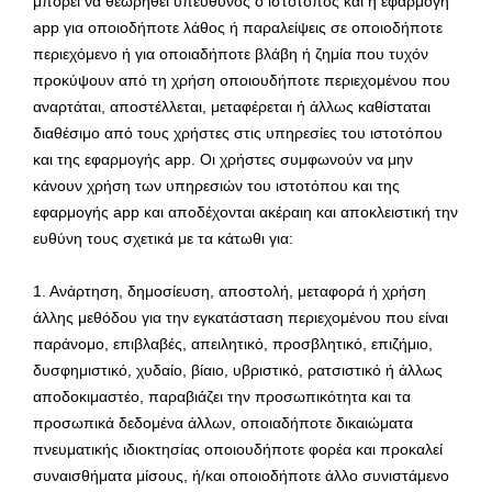
μπορεί να θεωρηθεί υπεύθυνος ο ιστότοπος και η εφαρμογή
app για οποιοδήποτε λάθος ή παραλείψεις σε οποιοδήποτε
περιεχόμενο ή για οποιαδήποτε βλάβη ή ζημία που τυχόν
προκύψουν από τη χρήση οποιουδήποτε περιεχομένου που
αναρτάται, αποστέλλεται, μεταφέρεται ή άλλως καθίσταται
διαθέσιμο από τους χρήστες στις υπηρεσίες του ιστοτόπου
και της εφαρμογής app. Οι χρήστες συμφωνούν να μην
κάνουν χρήση των υπηρεσιών του ιστοτόπου και της
εφαρμογής app και αποδέχονται ακέραιη και αποκλειστική την
ευθύνη τους σχετικά με τα κάτωθι για:
1. Ανάρτηση, δημοσίευση, αποστολή, μεταφορά ή χρήση
άλλης μεθόδου για την εγκατάσταση περιεχομένου που είναι
παράνομο, επιβλαβές, απειλητικό, προσβλητικό, επιζήμιο,
δυσφημιστικό, χυδαίο, βίαιο, υβριστικό, ρατσιστικό ή άλλως
αποδοκιμαστέο, παραβιάζει την προσωπικότητα και τα
προσωπικά δεδομένα άλλων, οποιαδήποτε δικαιώματα
πνευματικής ιδιοκτησίας οποιουδήποτε φορέα και προκαλεί
συναισθήματα μίσους, ή/και οποιοδήποτε άλλο συνιστάμενο