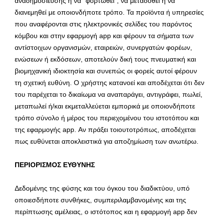
αναδημοσίευσης ή να “φορτωθεί”, να μεταδοθεί ή να
διανεμηθεί με οποιονδήποτε τρόπο. Τα προϊόντα ή υπηρεσίες
που αναφέρονται στις ηλεκτρονικές σελίδες του παρόντος
κόμβου και στην εφαρμογή app και φέρουν τα σήματα των
αντίστοιχων οργανισμών, εταιρειών, συνεργατών φορέων,
ενώσεων ή εκδόσεων, αποτελούν δική τους πνευματική και
βιομηχανική ιδιοκτησία και συνεπώς οι φορείς αυτοί φέρουν
τη σχετική ευθύνη. Ο χρήστης κατανοεί και αποδέχεται ότι δεν
του παρέχεται το δικαίωμα να αναπαράγει, αντιγράφει, πωλεί,
μεταπωλεί ή/και εκμεταλλεύεται εμπορικά με οποιονδήποτε
τρόπο σύνολο ή μέρος του περιεχομένου του ιστοτόπου και
της εφαρμογής app. Αν πράξει τοιουτοτρόπως, αποδέχεται
πως ευθύνεται αποκλειστικά για αποζημίωση των ανωτέρω.
ΠΕΡΙΟΡΙΣΜΟΣ ΕΥΘΥΝΗΣ
Δεδομένης της φύσης και του όγκου του διαδικτύου, υπό
οποιεσδήποτε συνθήκες, συμπεριλαμβανομένης και της
περίπτωσης αμέλειας, ο ιστότοπος και η εφαρμογή app δεν