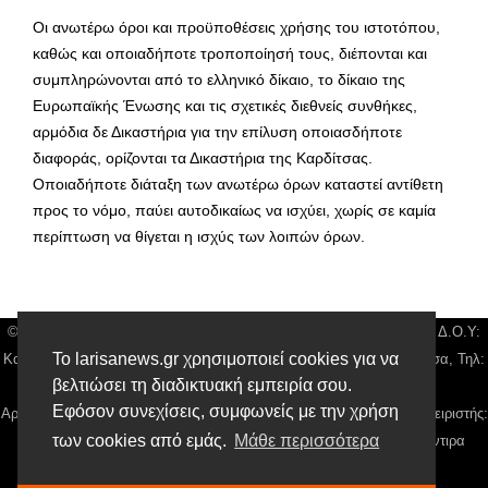
Οι ανωτέρω όροι και προϋποθέσεις χρήσης του ιστοτόπου,
καθώς και οποιαδήποτε τροποποίησή τους, διέπονται και
συμπληρώνονται από το ελληνικό δίκαιο, το δίκαιο της
Ευρωπαϊκής Ένωσης και τις σχετικές διεθνείς συνθήκες,
αρμόδια δε Δικαστήρια για την επίλυση οποιασδήποτε
διαφοράς, ορίζονται τα Δικαστήρια της Καρδίτσας.
Οποιαδήποτε διάταξη των ανωτέρω όρων καταστεί αντίθετη
προς το νόμο, παύει αυτοδικαίως να ισχύει, χωρίς σε καμία
περίπτωση να θίγεται η ισχύς των λοιπών όρων.
© Larisa News | Διακριτικός Τίτλος: Orion Media, ΑΦΜ: 043750542, Δ.Ο.Υ:
Το larisanews.gr χρησιμοποιεί cookies για να
Καρδίτσας, Υπο/μα Λάρισας, Δ/νση: Φαρμακίδου 36 τ.κ 41222 Λάρισα, Τηλ:
βελτιώσει τη διαδικτυακή εμπειρία σου.
2410 259100, email:
news@larisanews.gr
Εφόσον συνεχίσεις, συμφωνείς με την χρήση
Αρ. Γεμή: 018804431000, Νόμιμος Εκπρόσωπος, Ιδιοκτήτης και Διαχειριστής:
των cookies από εμάς.
Μάθε περισσότερα
Παναγιώτης Φιλίππου, Διευθύντρια: Γιαννουσά Βασιλική, Διευθύντιρα
Σύνταξης: Μπαλαμπάνη Βασιλική.